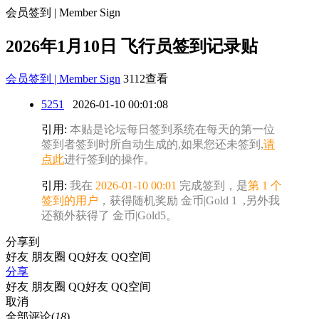
会员签到 | Member Sign
2026年1月10日 飞行员签到记录贴
会员签到 | Member Sign
3112查看
5251
2026-01-10 00:01:08
引用:
本贴是论坛每日签到系统在每天的第一位
签到者签到时所自动生成的,如果您还未签到,
请
点此
进行签到的操作。
引用:
我在
2026-01-10 00:01
完成签到，是
第 1 个
签到的用户
，获得随机奖励 金币|Gold 1 ,另外我
还额外获得了 金币|Gold5。
分享到
好友
朋友圈
QQ好友
QQ空间
分享
好友
朋友圈
QQ好友
QQ空间
取消
全部评论(
18
)