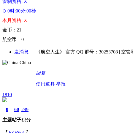
管制资格: X
⊙ 0时:00分:00秒
本月资格: X
金币：21
航空币：0
发消息
《航空人生》 官方 QQ 群号：30253708 | 空管学院 
China
回复
使用道具
举报
1810
0
60
299
主题
帖子
积分
【
F3 Pilot
】