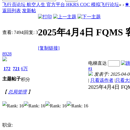
飞行员论坛 航空人生 官方平台 HKRS COC 模拟飞行论坛
»
›
✱
返回列表
发新帖
2025年4月4日 FQMS
查看:
7494
|
回复:
3
[复制链接]
8928
电梯直达
172
721
6万
#1
发表于: 2025-04-04
主题
帖子
积分
|
只看该作者
|
只看大
2025年4月4日 F
【
总局管理
】
职业: