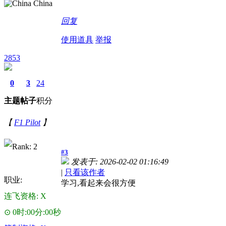
China
回复
使用道具
举报
2853
0
3
24
主题
帖子
积分
【
F1 Pilot
】
#3
发表于: 2026-02-02 01:16:49
|
只看该作者
职业:
学习,看起来会很方便
连飞资格: X
⊙ 0时:00分:00秒