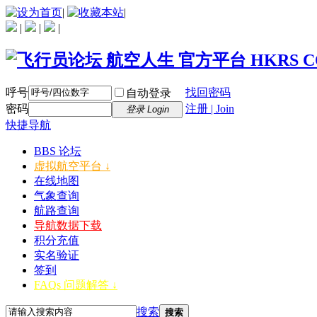
|
|
|
|
|
呼号
找回密码
自动登录
密码
注册 | Join
登录 Login
快捷导航
BBS 论坛
虚拟航空平台 ↓
在线地图
气象查询
航路查询
导航数据下载
积分充值
实名验证
签到
FAQs 问题解答 ↓
搜索
搜索