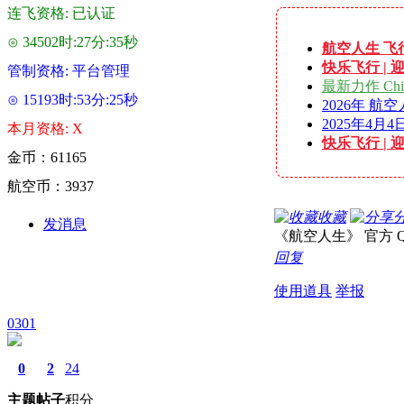
连飞资格: 已认证
⊙ 34502时:27分:35秒
航空人生 飞
快乐飞行 | 
管制资格: 平台管理
最新力作 Chi
⊙ 15193时:53分:25秒
2026年 航
2025年4月4
本月资格: X
快乐飞行 | 
金币：61165
航空币：3937
收藏
发消息
《航空人生》 官方 QQ 群
回复
使用道具
举报
0301
0
2
24
主题
帖子
积分