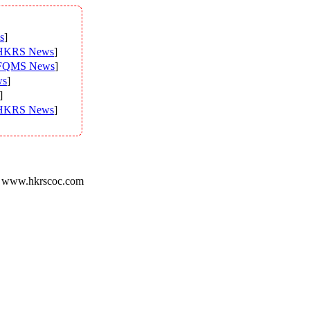
s
]
KRS News
]
QMS News
]
s
]
]
KRS News
]
.hkrscoc.com