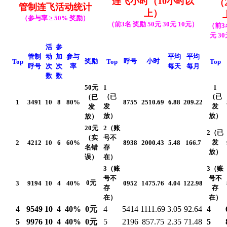
连飞小时（10小时以
（
管制
连飞活动统计
上）
（
参与率
≥ 50% 奖励）
（
前3名
奖励 50
元
30
元
10元）
（
前3
元
30
活
参
管制
动
加
参与
平均
平均
奖励
呼号
小时
Top
Top
Top
呼号
次
次
率
每天
每月
数
数
50元
1
1
（已
（已
（已
1
3491
10
8
80%
8755
2510.69
6.88
209.22
发
发
发
放）
放）
放）
20元
2（账
2（已
（实
号不
发
2
4212
10
6
60%
8938
2000.43
5.48
166.7
名错
存
放）
误）
在）
3（账
3（账
号不
号不
0元
3
9194
10
4
40%
0952
1475.76
4.04
122.98
存
存
在）
在）
4
9549
10
4
40%
0元
4
5414
1111.69
3.05
92.64
4
5
9976
10
4
40%
0元
5
2196
857.75
2.35
71.48
5