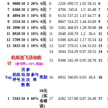
6
9880
10
2
20%
0元
6
2226
699.72
1.92
58.31
6
7
6368
10
2
20%
0元
7
4706
545.8
1.5
45.48
7
8
4894
10
1
10%
0元
8
6134
537.21
1.47
44.77
8
9
2554
10
1
10%
0元
9
8867
524.25
1.44
43.69
9
10
2096
10
1
10%
0元
10
5282
468.93
1.28
39.08
10
11
8928
10
1
10%
0元
11
2648
436.79
1.2
36.4
11
12
5709
10
1
10%
0元
12
6388
426.42
1.17
35.54
12
13
5835
10
1
10%
0元
13
5247
379.51
1.04
31.63
13
14
3044
354.29
0.97
29.52
14
机组连飞活动统
15
9398
345.39
0.95
28.78
15
计
（
参与率
≥ 50% 奖励）
活
参
机组
动
加
参与
奖励
Top
16
6952
340.85
0.93
28.4
16
呼号
次
次
率
数
数
50元
（实
1
5343
10
6
60%
17
4282
317.88
0.87
26.49
17
名错
误）