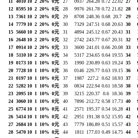
11
4010
10
2
20%
0元
27
0937
264.28
0.72
22.02
27
12
8595
10
2
20%
0元
28
9976
261.78
0.72
21.82
28
13
7361
10
2
20%
0元
29
8708
248.36
0.68
20.7
29
14
7779
10
2
20%
0元
30
7329
247.51
0.68
20.63
30
15
5660
10
2
20%
0元
31
4894
245.12
0.67
20.43
31
16
2648
10
2
20%
0元
32
2742
243.77
0.67
20.31
32
17
0914
10
2
20%
0元
33
3600
241.01
0.66
20.08
33
18
5110
10
2
20%
0元
34
5317
234.65
0.64
19.55
34
19
0173
10
1
10%
0元
35
1990
230.89
0.63
19.24
35
20
7728
10
1
10%
0元
36
0146
229.77
0.63
19.15
36
21
0197
10
1
10%
0元
37
1987
227.2
0.62
18.93
37
22
5282
10
1
10%
0元
38
0834
222.94
0.61
18.58
38
23
2095
10
1
10%
0元
39
3215
220.37
0.6
18.36
39
24
3060
10
1
10%
0元
40
7896
212.72
0.58
17.73
40
25
6774
10
1
10%
0元
41
2571
195.37
0.54
16.28
41
26
5414
10
1
10%
0元
42
2951
191.38
0.52
15.95
42
27
2684
10
1
10%
0元
43
7779
186.89
0.51
15.57
43
28
5470
10
1
10%
0元
44
1811
177.03
0.49
14.75
44