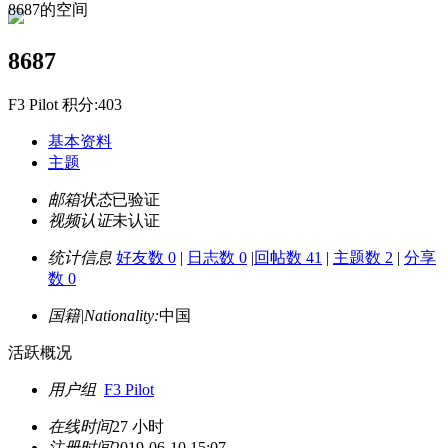
8687的空间
8687
F3 Pilot 积分:403
基本资料
主题
邮箱状态
已验证
视频认证
未认证
统计信息
好友数 0
|
日志数 0
|
回帖数 41
|
主题数 2
|
分享
数 0
国籍|Nationality:
中国
活跃概况
用户组
F3 Pilot
在线时间
27 小时
注册时间
2019-06-10 15:07