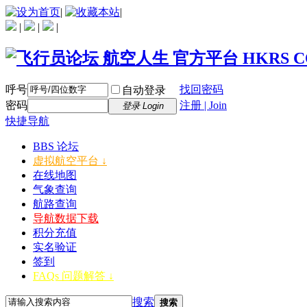
|
|
|
|
|
呼号
找回密码
自动登录
密码
注册 | Join
登录 Login
快捷导航
BBS 论坛
虚拟航空平台 ↓
在线地图
气象查询
航路查询
导航数据下载
积分充值
实名验证
签到
FAQs 问题解答 ↓
搜索
搜索