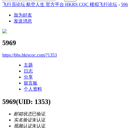
飞行员论坛 航空人生 官方平台 HKRS COC 模拟飞行论坛
›
596
加为好友
发送消息
5969
https://bbs.hkrscoc.com/?1353
主题
日志
分享
留言板
个人资料
5969
(UID: 1353)
邮箱状态
已验证
实名验证
未认证
视频认证
未认证