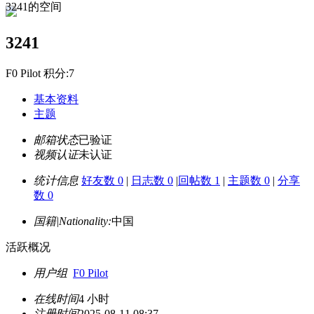
3241的空间
3241
F0 Pilot 积分:7
基本资料
主题
邮箱状态
已验证
视频认证
未认证
统计信息
好友数 0
|
日志数 0
|
回帖数 1
|
主题数 0
|
分享
数 0
国籍|Nationality:
中国
活跃概况
用户组
F0 Pilot
在线时间
4 小时
注册时间
2025-08-11 08:37