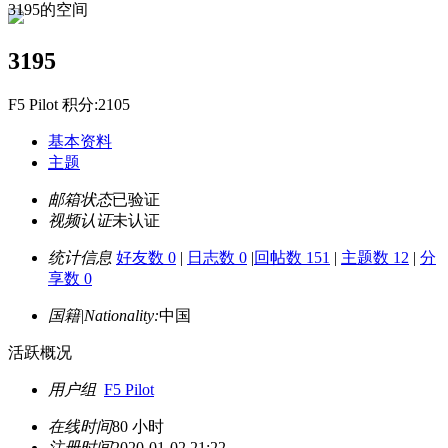
3195的空间
3195
F5 Pilot 积分:2105
基本资料
主题
邮箱状态
已验证
视频认证
未认证
统计信息
好友数 0
|
日志数 0
|
回帖数 151
|
主题数 12
|
分
享数 0
国籍|Nationality:
中国
活跃概况
用户组
F5 Pilot
在线时间
80 小时
注册时间
2020-01-02 21:22