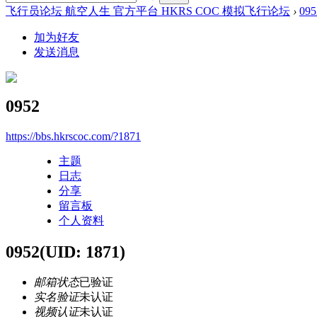
飞行员论坛 航空人生 官方平台 HKRS COC 模拟飞行论坛
›
095
加为好友
发送消息
0952
https://bbs.hkrscoc.com/?1871
主题
日志
分享
留言板
个人资料
0952
(UID: 1871)
邮箱状态
已验证
实名验证
未认证
视频认证
未认证