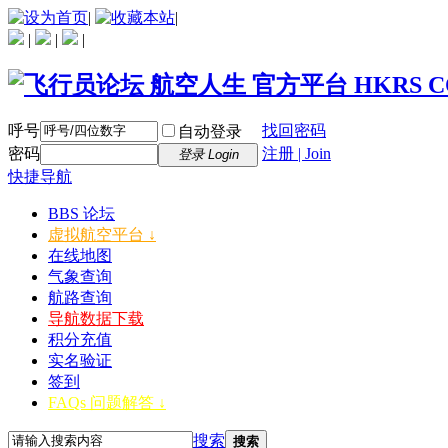
|
|
|
|
|
呼号
找回密码
自动登录
密码
注册 | Join
登录 Login
快捷导航
BBS 论坛
虚拟航空平台 ↓
在线地图
气象查询
航路查询
导航数据下载
积分充值
实名验证
签到
FAQs 问题解答 ↓
搜索
搜索