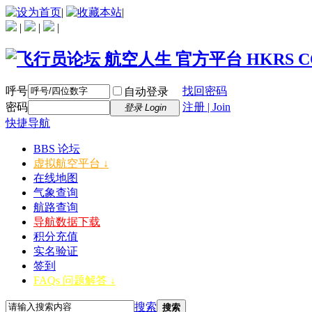
|
|
|
|
|
呼号
找回密码
自动登录
密码
注册 | Join
登录 Login
快捷导航
BBS 论坛
虚拟航空平台 ↓
在线地图
气象查询
航路查询
导航数据下载
积分充值
实名验证
签到
FAQs 问题解答 ↓
搜索
搜索