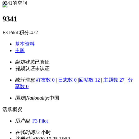
9341的空间
9341
F3 Pilot 积分:472
基本资料
主题
邮箱状态
已验证
视频认证
未认证
统计信息
好友数 0
|
日志数 0
|
回帖数 12
|
主题数 27
|
分
享数 0
国籍|Nationality:
中国
活跃概况
用户组
F3 Pilot
在线时间
72 小时
注册时间
2020-10-25 15:52