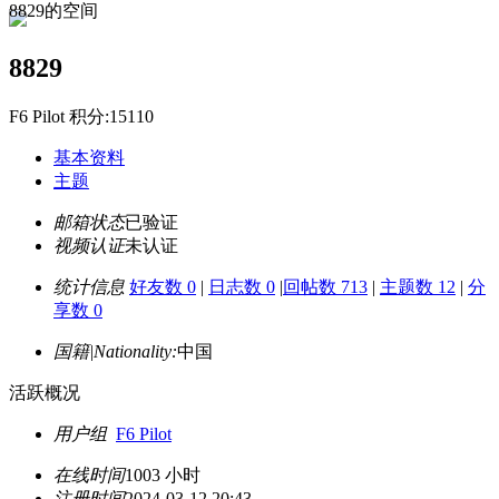
8829的空间
8829
F6 Pilot 积分:15110
基本资料
主题
邮箱状态
已验证
视频认证
未认证
统计信息
好友数 0
|
日志数 0
|
回帖数 713
|
主题数 12
|
分
享数 0
国籍|Nationality:
中国
活跃概况
用户组
F6 Pilot
在线时间
1003 小时
注册时间
2024-03-12 20:43