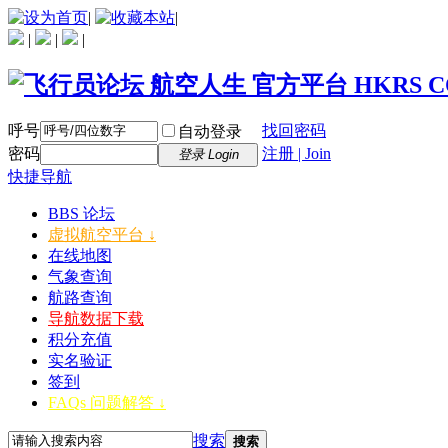
|
|
|
|
|
呼号
找回密码
自动登录
密码
注册 | Join
登录 Login
快捷导航
BBS 论坛
虚拟航空平台 ↓
在线地图
气象查询
航路查询
导航数据下载
积分充值
实名验证
签到
FAQs 问题解答 ↓
搜索
搜索