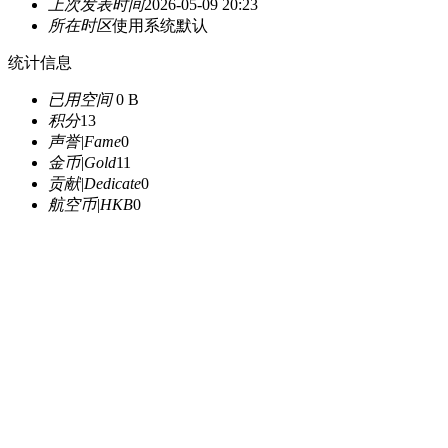
上次发表时间
2026-05-09 20:23
所在时区
使用系统默认
统计信息
已用空间
0 B
积分
13
声誉|Fame
0
金币|Gold
11
贡献|Dedicate
0
航空币|HKB
0