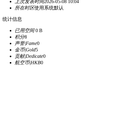
上次发表时间
2026-05-08 10:04
所在时区
使用系统默认
统计信息
已用空间
0 B
积分
8
声誉|Fame
0
金币|Gold
5
贡献|Dedicate
0
航空币|HKB
0