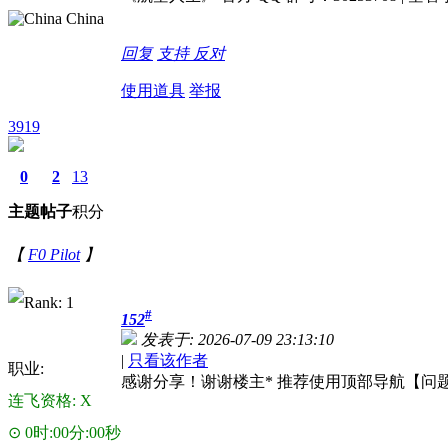
China
回复
支持
反对
使用道具
举报
3919
0
2
13
主题
帖子
积分
【
F0 Pilot
】
#
152
发表于: 2026-07-09 23:13:10
|
只看该作者
职业:
感谢分享！谢谢楼主* 推荐使用顶部导航【问
连飞资格: X
⊙ 0时:00分:00秒