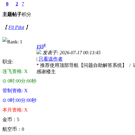
0
2
7
主题
帖子
积分
【
F0 Pilot
】
#
155
发表于: 2026-07-17 00:13:45
|
只看该作者
职业:
* 推荐使用顶部导航【问题自助解答系统】 
连飞资格: X
感谢楼主
⊙ 0时:00分:00秒
管制资格: X
⊙ 0时:00分:00秒
本月资格: X
金币：5
航空币：0