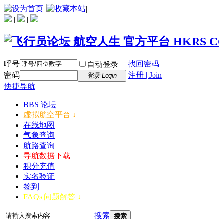
|
|
|
|
|
呼号
找回密码
自动登录
密码
注册 | Join
登录 Login
快捷导航
BBS 论坛
虚拟航空平台 ↓
在线地图
气象查询
航路查询
导航数据下载
积分充值
实名验证
签到
FAQs 问题解答 ↓
搜索
搜索