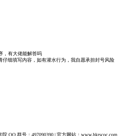
程序，有大佬能解答吗
/ 请仔细填写内容，如有灌水行为，我自愿承担封号风险
QQ 群号：497090390 | 官方网站：www.hkrscoc.com