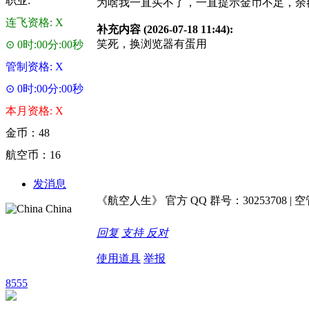
职业:
为啥我一直买不了，一直提示金币不足，余
连飞资格: X
补充内容 (2026-07-18 11:44):
笑死，换浏览器有蛋用
⊙ 0时:00分:00秒
管制资格: X
⊙ 0时:00分:00秒
本月资格: X
金币：48
航空币：16
发消息
《航空人生》 官方 QQ 群号：30253708 | 空管学
China
回复
支持
反对
使用道具
举报
8555