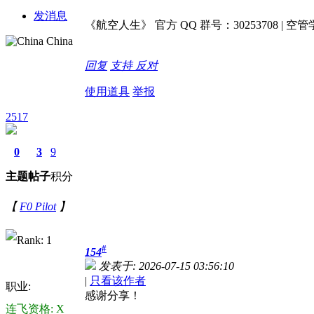
发消息
《航空人生》 官方 QQ 群号：30253708 | 空管学院 
China
回复
支持
反对
使用道具
举报
2517
0
3
9
主题
帖子
积分
【
F0 Pilot
】
#
154
发表于: 2026-07-15 03:56:10
|
只看该作者
职业:
感谢分享！
连飞资格: X