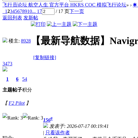
飞行员论坛 航空人生 官方平台 HKRS COC 模拟飞行论坛
»
›
✱
1
2
3
4
5
6
7
8
9
10
... 17
/ 17 页
下一页
返回列表
发新帖
【最新导航数据】Navigraph -
楼主:
8928
[复制链接]
3473
1
6
54
主题
帖子
积分
【
F2 Pilot
】
#
156
发表于: 2026-07-17 00:19:41
|
只看该作者