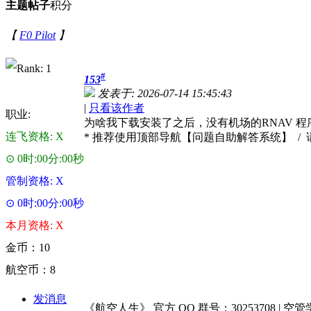
主题
帖子
积分
【
F0 Pilot
】
#
153
发表于: 2026-07-14 15:45:43
|
只看该作者
职业:
为啥我下载安装了之后，没有机场的RNAV 
连飞资格: X
* 推荐使用顶部导航【问题自助解答系统】 
⊙ 0时:00分:00秒
管制资格: X
⊙ 0时:00分:00秒
本月资格: X
金币：10
航空币：8
发消息
《航空人生》 官方 QQ 群号：30253708 | 空管学院 