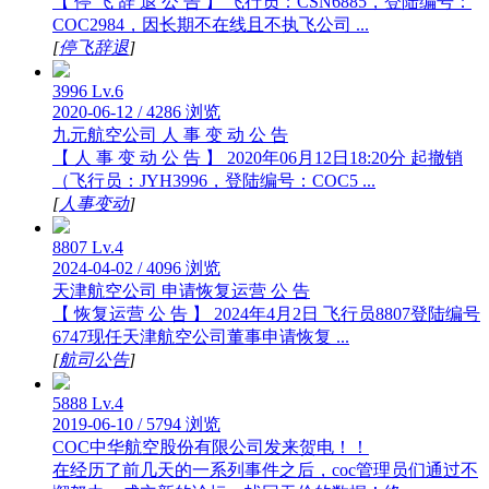
【 停 飞 辞 退 公 告 】 飞行员：CSN6885，登陆编号：
COC2984，因长期不在线且不执飞公司 ...
[
停飞辞退
]
3996
Lv.6
2020-06-12
/
4286 浏览
九元航空公司 人 事 变 动 公 告
【 人 事 变 动 公 告 】 2020年06月12日18:20分 起撤销
（飞行员：JYH3996，登陆编号：COC5 ...
[
人事变动
]
8807
Lv.4
2024-04-02
/
4096 浏览
天津航空公司 申请恢复运营 公 告
【 恢复运营 公 告 】 2024年4月2日 飞行员8807登陆编号
6747现任天津航空公司董事申请恢复 ...
[
航司公告
]
5888
Lv.4
2019-06-10
/
5794 浏览
COC中华航空股份有限公司发来贺电！！
在经历了前几天的一系列事件之后，coc管理员们通过不