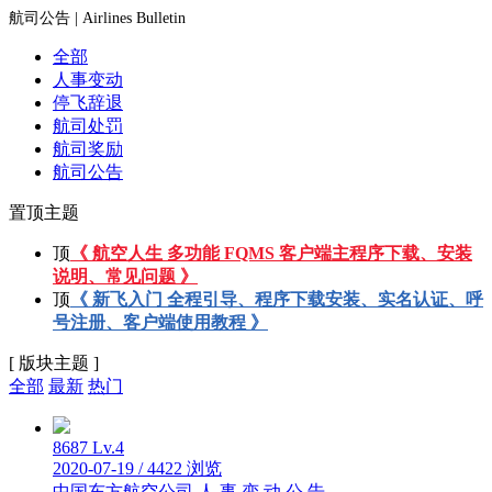
航司公告 | Airlines Bulletin
全部
人事变动
停飞辞退
航司处罚
航司奖励
航司公告
置顶主题
顶
《 航空人生 多功能 FQMS 客户端主程序下载、安装
说明、常见问题 》
顶
《 新飞入门 全程引导、程序下载安装、实名认证、呼
号注册、客户端使用教程 》
[ 版块主题 ]
全部
最新
热门
8687
Lv.4
2020-07-19
/
4422 浏览
中国东方航空公司 人 事 变 动 公 告