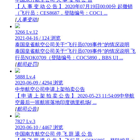
【 人 事 变 动 公 告 】 2020年07月19日00:00分 起撤销
（飞行员：CES8687，登陆编号：COC1 ...
[
人事变动
]
3266
Lv.12
2021-04-16
/
124 浏览
泰国皇雀航空公司关于“飞行员0709事件”的情况说明
泰国皇雀航空公司关于“飞行员0709事件”的情况说明 飞
行员NOK0709（登陆编号：COC5890，BBS UI ...
[
航司处罚
]
5888
Lv.4
2020-06-09
/
4294 浏览
中华航空公司申请上架拍卖公告
【 申 请 上 架 拍 卖 公 告 】 2020-05-23 11:54:09中华航
空最后一班航班落地印度德里机场[ ...
[
航司公告
]
7827
Lv.3
2020-06-10
/
4467 浏览
中国南方航空公司 停 飞 辞 退 公 告